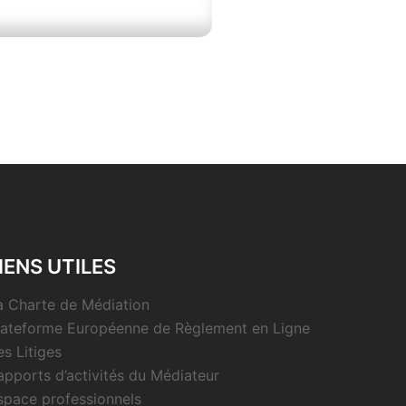
IENS UTILES
a Charte de Médiation
lateforme Européenne de Règlement en Ligne
es Litiges
apports d’activités du Médiateur
space professionnels