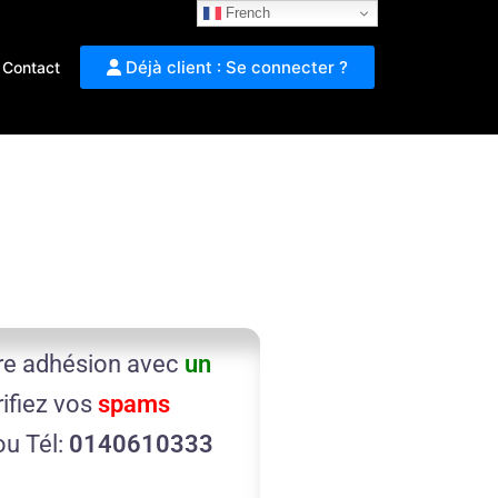
French
Déjà client : Se connecter ?
Contact
tre adhésion avec
un
rifiez vos
spams
u Tél:
0140610333