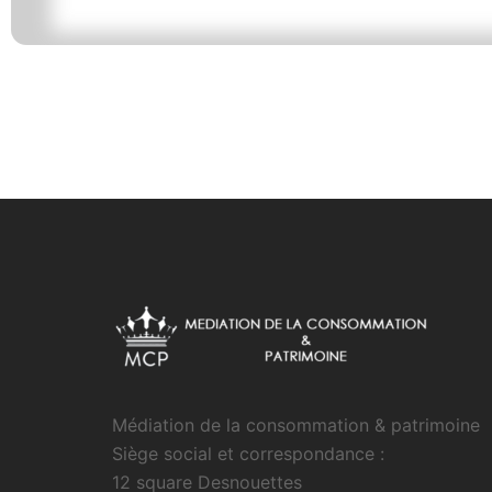
Médiation de la consommation & patrimoine
Siège social et correspondance :
12 square Desnouettes