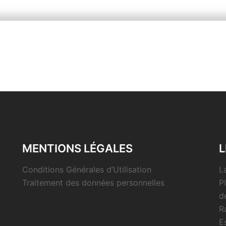
MENTIONS LÉGALES
L
Conditions Générales d’Utilisation
L
Traitement des données personnelles
P
d
R
E