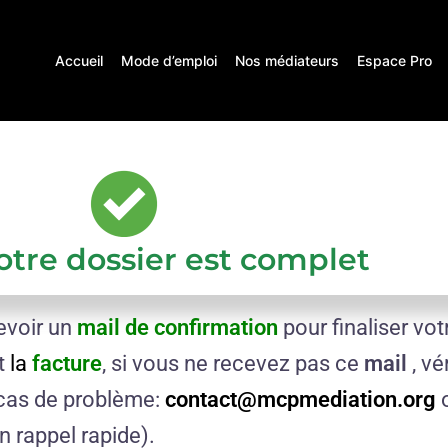
Accueil
Mode d’emploi
Nos médiateurs
Espace Pro
otre dossier est complet
evoir un
mail de confirmation
pour finaliser vo
t
l
a
facture
, si vous ne recevez pas ce
mail
, vé
 cas de problème:
contact@mcpmediation.org
o
n rappel rapide).