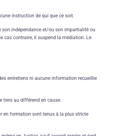
une instruction de qui que ce soit.
se son indépendance et/ou son impartialité ou
 le cas contraire, il suspend la médiation. Le
es entretiens ni aucune information recueillie
 tiers au différend en cause.
r en formation sont tenus à la plus stricte
, même en Justice, sauf accord exprès et écrit