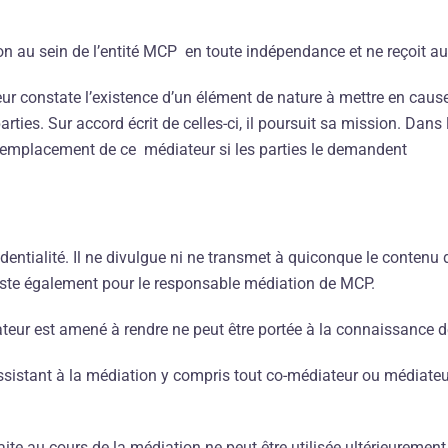
n au sein de l’entité MCP en toute indépendance et ne reçoit auc
ur constate l’existence d’un élément de nature à mettre en cau
parties. Sur accord écrit de celles-ci, il poursuit sa mission. Dans
emplacement de ce médiateur si les parties le demandent
entialité. Il ne divulgue ni ne transmet à quiconque le contenu d
xiste également pour le responsable médiation de MCP.
eur est amené à rendre ne peut être portée à la connaissance de
 assistant à la médiation y compris tout co-médiateur ou médiateu
ite au cours de la médiation ne peut être utilisée ultérieurement