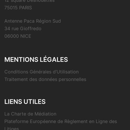
12 square Desnouettes
75015 PARIS
Antenne Paca Région Sud
34 rue Gioffredo
06000 NICE
MENTIONS LÉGALES
Conditions Générales d’Utilisation
Traitement des données personnelles
LIENS UTILES
La Charte de Médiation
Plateforme Européenne de Règlement en Ligne des
Litiges