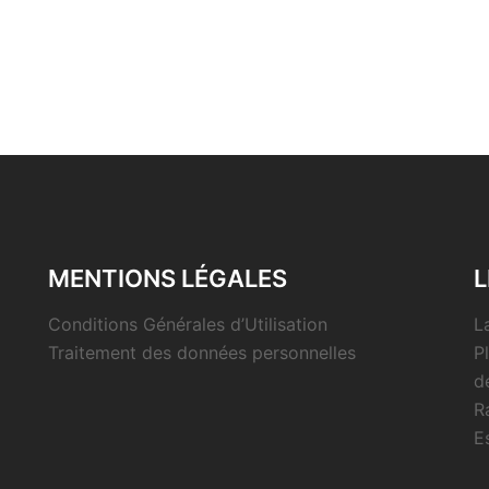
MENTIONS LÉGALES
L
Conditions Générales d’Utilisation
L
Traitement des données personnelles
P
d
R
E