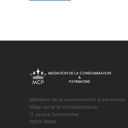
Médiation de la consommation & patrimoine
Siège social et correspondance :
12 square Desnouettes
75015 PARIS