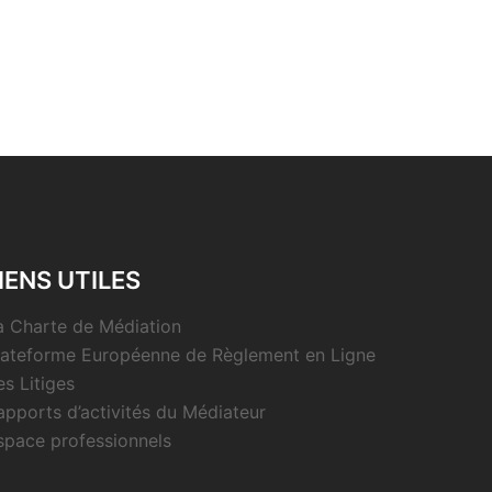
IENS UTILES
a Charte de Médiation
lateforme Européenne de Règlement en Ligne
es Litiges
apports d’activités du Médiateur
space professionnels