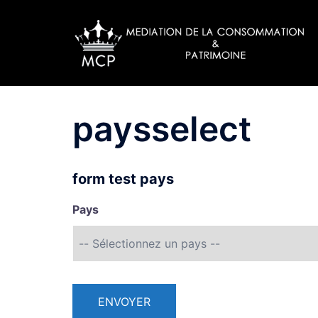
Aller
au
contenu
paysselect
form test pays
Pays